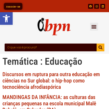
Associe-se
Barra de Ferramentas Abert
Temática :
Educação
Discursos em ruptura para outra educação em
ciências no Sur global: o hip-hop como
tecnociência afrodiaspórica
MANDINGAS DA INFÂNCIA: as culturas das
crianças pequenas na escola municipal Malê