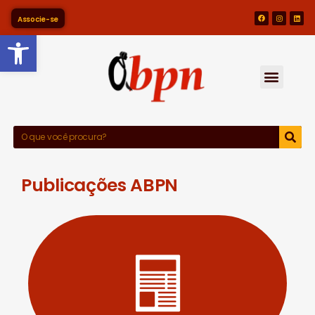
Associe-se
Barra de Ferramentas Abert
Publicações ABPN