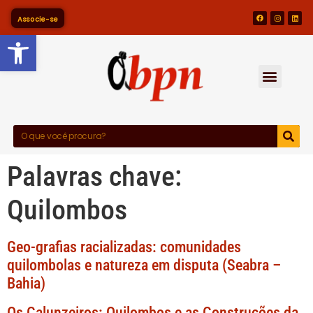
Associe-se
Barra de Ferramentas Abert
Palavras chave:
Quilombos
Geo-grafias racializadas: comunidades
quilombolas e natureza em disputa (Seabra –
Bahia)
Os Calunzeiros: Quilombos e as Construções da