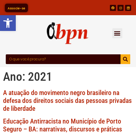
Associe-se
Barra de Ferramentas Abert
Ano:
2021
A atuação do movimento negro brasileiro na
defesa dos direitos sociais das pessoas privadas
de liberdade
Educação Antirracista no Município de Porto
Seguro – BA: narrativas, discursos e práticas