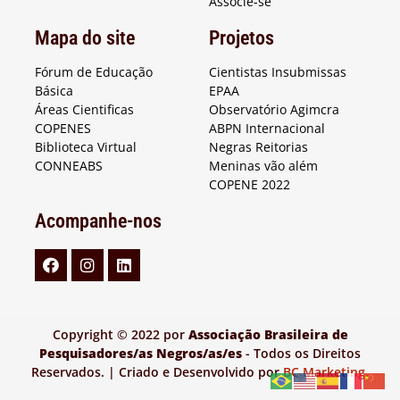
Associe-se
Mapa do site
Projetos
Fórum de Educação
Cientistas Insubmissas
Básica
EPAA
Áreas Cientificas
Observatório Agimcra
COPENES
ABPN Internacional
Biblioteca Virtual
Negras Reitorias
CONNEABS
Meninas vão além
COPENE 2022
Acompanhe-nos
Copyright © 2022 por
Associação Brasileira de
Pesquisadores/as Negros/as/es
- Todos os Direitos
Reservados. | Criado e Desenvolvido por
BC Marketing
.