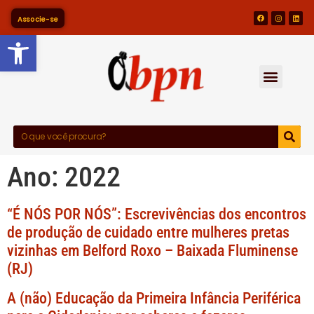
Associe-se
Barra de Ferramentas Abert
Ano:
2022
“É NÓS POR NÓS”: Escrevivências dos encontros
de produção de cuidado entre mulheres pretas
vizinhas em Belford Roxo – Baixada Fluminense
(RJ)
A (não) Educação da Primeira Infância Periférica