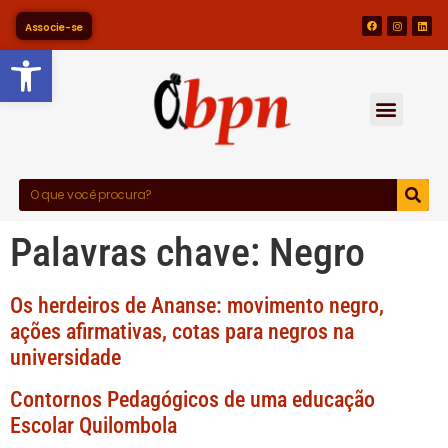
Associe-se
Barra de Ferramentas Abert
Palavras chave:
Negro
Os herdeiros de Ananse: movimento negro,
ações afirmativas, cotas para negros na
universidade
Contornos Pedagógicos de uma educação
Escolar Quilombola