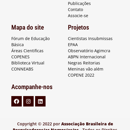
Publicações
Contato
Associe-se
Mapa do site
Projetos
Fórum de Educação
Cientistas Insubmissas
Básica
EPAA
Áreas Cientificas
Observatório Agimcra
COPENES
ABPN Internacional
Biblioteca Virtual
Negras Reitorias
CONNEABS
Meninas vão além
COPENE 2022
Acompanhe-nos
Copyright © 2022 por
Associação Brasileira de
Pesquisadores/as Negros/as/es
- Todos os Direitos