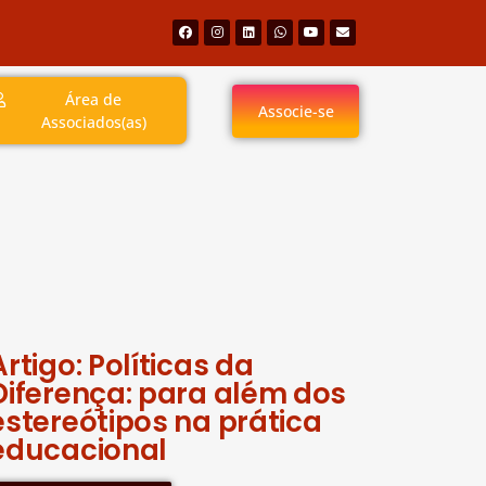
Área de
Associe-se
Associados(as)
Artigo: Políticas da
Diferença: para além dos
estereótipos na prática
educacional