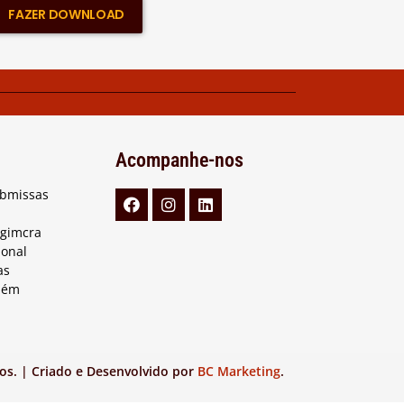
FAZER DOWNLOAD
Acompanhe-nos
ubmissas
Agimcra
ional
as
lém
os. | Criado e Desenvolvido por
BC Marketing
.