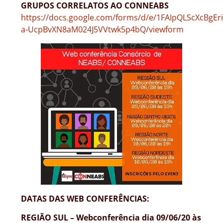
GRUPOS CORRELATOS AO CONNEABS
https://docs.google.com/forms/d/e/1FAIpQLScXcBgE
a-UcpBvXN8aM024J5VVtwk5p4bQ/viewform
DATAS DAS WEB CONFERÊNCIAS:
REGIÃO SUL – Webconferência dia 09/06/20 às