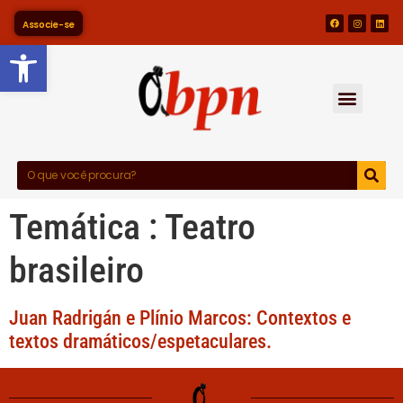
Associe-se
Barra de Ferramentas Abert
Temática :
Teatro
brasileiro
Juan Radrigán e Plínio Marcos: Contextos e
textos dramáticos/espetaculares.