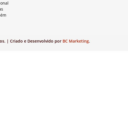
ional
as
lém
os. | Criado e Desenvolvido por
BC Marketing
.