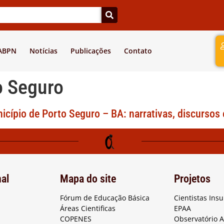
a
 ABPN
Notícias
Publicações
Contato
o Seguro
icípio de Porto Seguro – BA: narrativas, discursos 
nal
Mapa do site
Projetos
Fórum de Educação Básica
Cientistas Ins
Áreas Cientificas
EPAA
COPENES
Observatório 