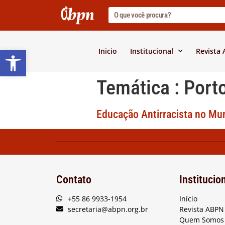
Barra de Ferramentas Abert
Inicio
Institucional
Revista
Temática :
Port
Educação Antirracista no Mun
Contato
Institucio
+55 86 9933-1954
Início
secretaria@abpn.org.br
Revista ABPN
Quem Somos