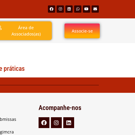
Área de
Associe-se
Associados(as)
e práticas
Acompanhe-nos
ubmissas
Agimcra