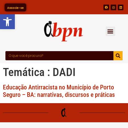
Associe-se
Barra de Ferramentas Abert
Temática :
DADI
Educação Antirracista no Município de Porto
Seguro – BA: narrativas, discursos e práticas