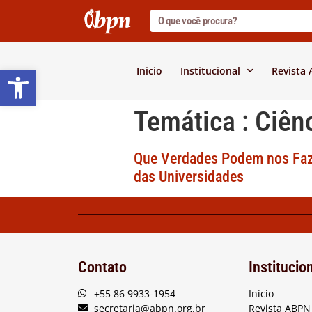
Barra de Ferramentas Abert
Inicio
Institucional
Revista
Temática :
Ciên
Que Verdades Podem nos Faze
das Universidades
Contato
Institucio
+55 86 9933-1954
Início
secretaria@abpn.org.br
Revista ABPN