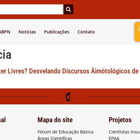
a
 ABPN
Notícias
Publicações
Contato
cia
r Livres? Desvelando Discursos Àìmòtológicos de
nal
Mapa do site
Projetos
Fórum de Educação Básica
Cientistas Ins
Áreas Cientificas
EPAA