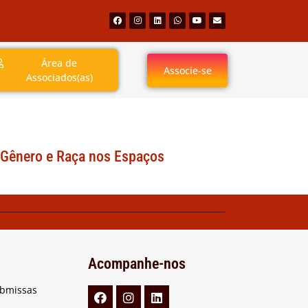
Área de
Associe-se
Associados(as)
 Gênero e Raça nos Espaços
Acompanhe-nos
ubmissas