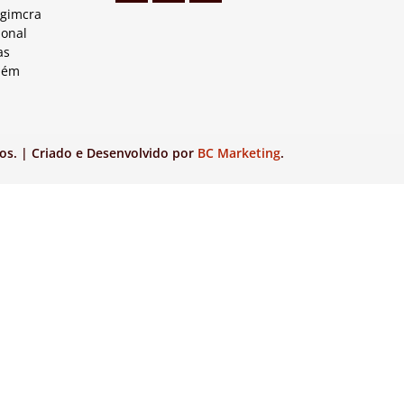
Agimcra
ional
as
lém
os. | Criado e Desenvolvido por
BC Marketing
.