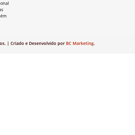
ional
as
lém
os. | Criado e Desenvolvido por
BC Marketing
.