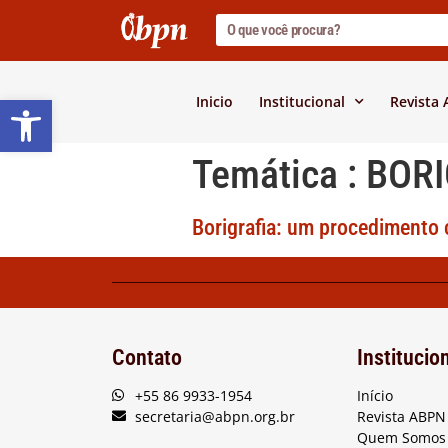
Barra de Ferramentas Abert
Inicio
Institucional
Revista
Temática :
BORI
Borigrafia: um procedimento 
Contato
Institucio
+55 86 9933-1954
Início
secretaria@abpn.org.br
Revista ABPN
Quem Somos