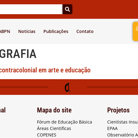
a
 ABPN
Notícias
Publicações
Contato
GRAFIA
contracolonial em arte e educação
nal
Mapa do site
Projetos
Fórum de Educação Básica
Cientistas Ins
Áreas Cientificas
EPAA
COPENES
Observatório 