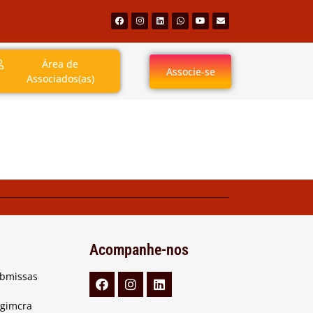
Área de
Associe-se
Associados(as)
Acompanhe-nos
ubmissas
Agimcra