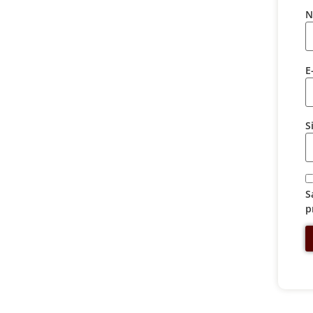
N
E
S
S
p