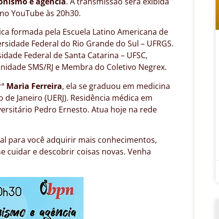
onismo e agência
. A transmissão será exibida
 no YouTube às 20h30.
ca formada pela Escuela Latino Americana de
ersidade Federal do Rio Grande do Sul – UFRGS.
sidade Federal de Santa Catarina – UFSC,
unidade SMS/RJ e Membra do Coletivo Negrex.
rª
Maria Ferreira
, ela se graduou em medicina
 de Janeiro (UERJ). Residência médica em
versitário Pedro Ernesto. Atua hoje na rede
al para você adquirir mais conhecimentos,
e cuidar e descobrir coisas novas. Venha