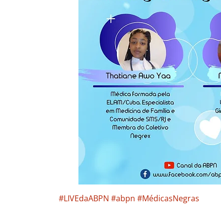
#LIVEdaABPN
#abpn
#MédicasNegras