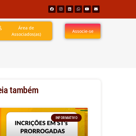
Área de
Associe-se
Associados(as)
eia também
INFORMATIVO