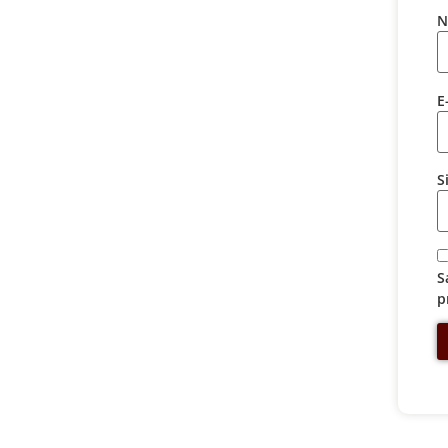
N
E
S
S
p