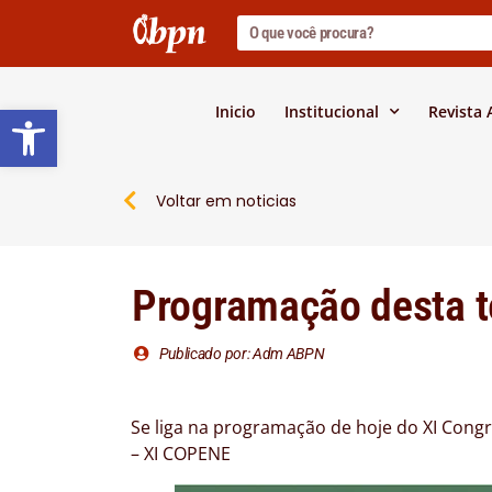
Barra de Ferramentas Abert
Inicio
Institucional
Revista
Voltar em noticias
Programação desta t
Publicado por: Adm ABPN
Se liga na programação de hoje do XI Cong
– XI COPENE