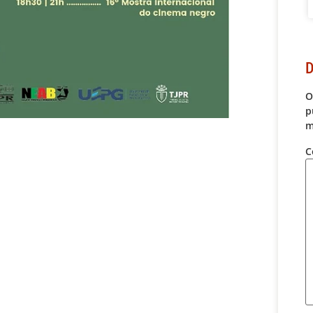
D
O
p
m
C