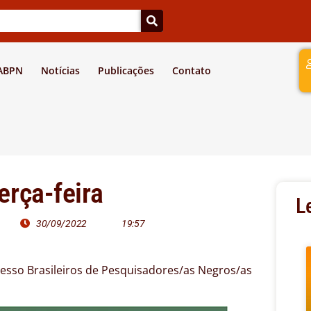
a
 ABPN
Notícias
Publicações
Contato
erça-feira
L
30/09/2022
19:57
resso Brasileiros de Pesquisadores/as Negros/as