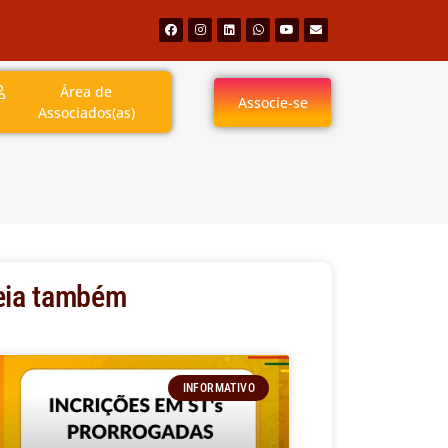
Área de
Associe-se
Associados(as)
eia também
INFORMATIVO