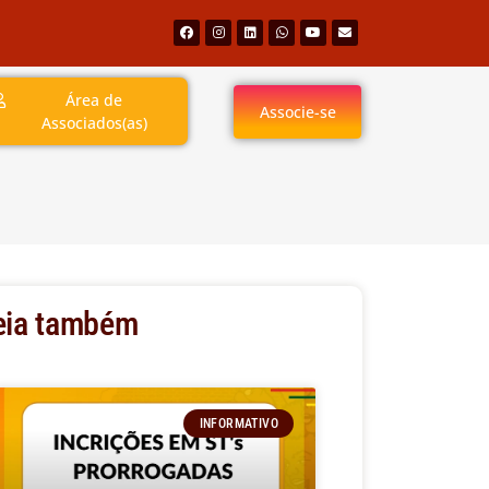
Área de
Associe-se
Associados(as)
eia também
INFORMATIVO