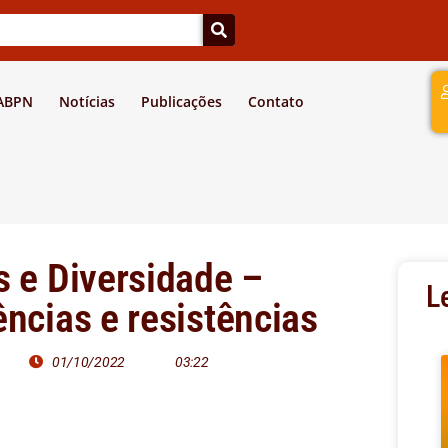
a
 ABPN
Notícias
Publicações
Contato
s e Diversidade –
L
ências e resistências
01/10/2022
03:22