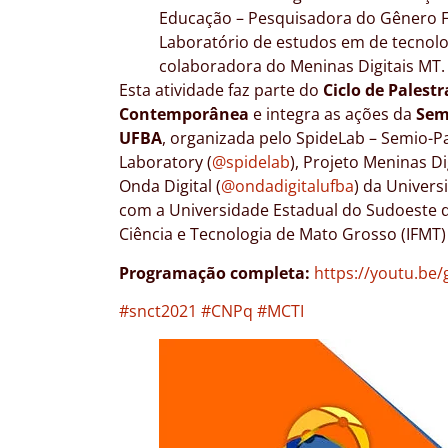
Educação – Pesquisadora do Gênero F
Laboratório de estudos em de tecnolo
colaboradora do Meninas Digitais MT.
Esta atividade faz parte do
Ciclo de Palest
Contemporânea
e integra as ações da
Sem
UFBA
, organizada pelo SpideLab – Semio-Pa
Laboratory (
@spidelab
), Projeto Meninas Di
Onda Digital (
@ondadigitalufba
) da Univers
com a Universidade Estadual do Sudoeste da
Ciência e Tecnologia de Mato Grosso (IFMT
Programação completa:
https://youtu.be/
#snct2021
#CNPq
#MCTI