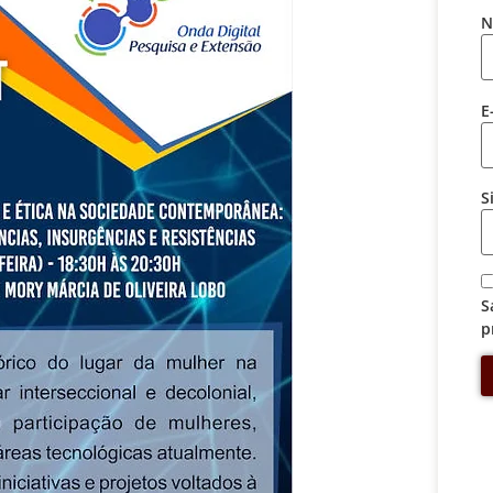
N
E
S
S
p