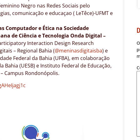
eminino Negro nas Redes Sociais pelo
gias, comunicação e educaçao ( LeTêce)-UFMT e
ras Computador e Ética na Sociedade
D
ana de Ciência e Tecnologia Onda Digital –
rticipatory Interaction Design Research
O
p
gitais – Regional Bahia (
@meninasdigitaisba
) e
m
idade Federal da Bahia (UFBA), em colaboração
 Bahia (UESB) e Instituto Federal de Educação,
C
) – Campus Rondonópolis.
gAHeIjagj1c