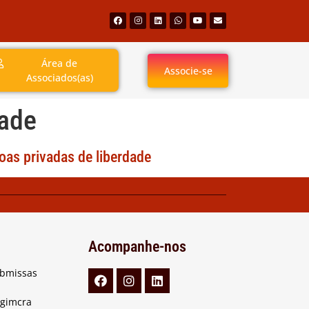
Área de
Associe-se
Associados(as)
dade
oas privadas de liberdade
Acompanhe-nos
ubmissas
Agimcra