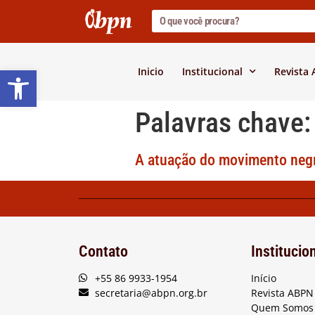
Barra de Ferramentas Abert
Inicio
Institucional
Revista
Palavras chave
A atuação do movimento negro
Contato
Institucio
+55 86 9933-1954
Início
secretaria@abpn.org.br
Revista ABPN
Quem Somos