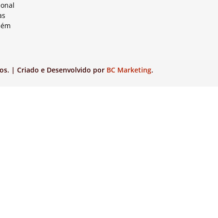
ional
as
lém
os. | Criado e Desenvolvido por
BC Marketing
.