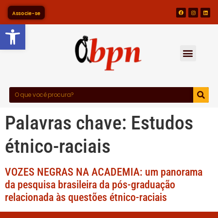
Associe-se
Barra de Ferramentas Abert
Palavras chave:
Estudos
étnico-raciais
VOZES NEGRAS NA ACADEMIA: um panorama
da pesquisa brasileira da pós-graduação
relacionada às questões étnico-raciais