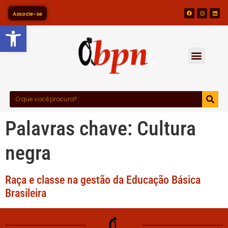
Associe-se
Barra de Ferramentas Abert
Palavras chave:
Cultura
negra
Raça e classe na gestão da Educação Básica
Brasileira