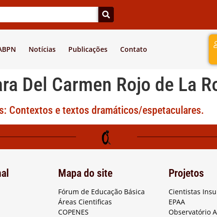
a
 ABPN
Notícias
Publicações
Contato
ara Del Carmen Rojo de La R
s: Contextos e textos dramáticos/espetaculares.
nal
Mapa do site
Projetos
Fórum de Educação Básica
Cientistas Ins
Áreas Cientificas
EPAA
COPENES
Observatório 