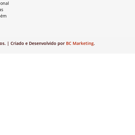
ional
as
lém
os. | Criado e Desenvolvido por
BC Marketing
.