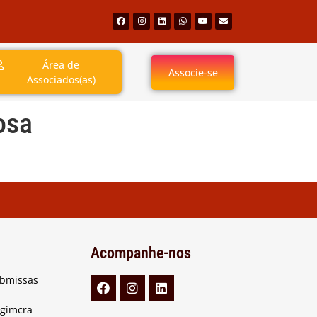
Área de
Associe-se
Associados(as)
osa
Acompanhe-nos
ubmissas
Agimcra