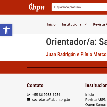
Barra de Ferramentas Abert
Inicio
Institucional
Revista
Orientador/a:
S
Juan Radrigán e Plínio Marco
Contato
Institucio
+55 86 9933-1954
Início
secretaria@abpn.org.br
Revista ABPN
Quem Somos