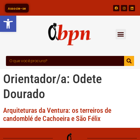
Associe-se
Barra de Ferramentas Abert
Orientador/a:
Odete
Dourado
Arquiteturas da Ventura: os terreiros de
candomblé de Cachoeira e São Félix