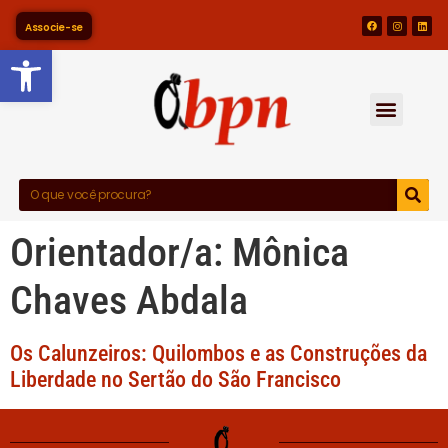
Associe-se
Barra de Ferramentas Abert
Orientador/a:
Mônica
Chaves Abdala
Os Calunzeiros: Quilombos e as Construções da
Liberdade no Sertão do São Francisco