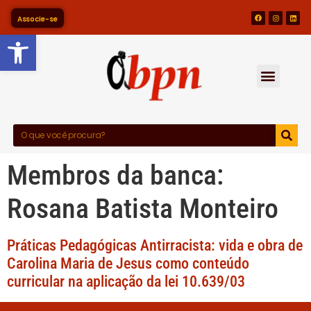
Associe-se
Barra de Ferramentas Abert
Membros da banca:
Rosana Batista Monteiro
Práticas Pedagógicas Antirracista: vida e obra de
Carolina Maria de Jesus como conteúdo
curricular na aplicação da lei 10.639/03