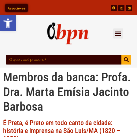
Associe-se
Barra de Ferramentas Abert
Membros da banca:
Profa.
Dra. Marta Emísia Jacinto
Barbosa
É Preta, é Preto em todo canto da cidade:
história e imprensa na São Luis/MA (1820 –