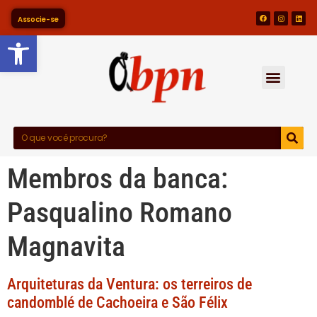
Associe-se
Barra de Ferramentas Abert
Membros da banca:
Pasqualino Romano
Magnavita
Arquiteturas da Ventura: os terreiros de
candomblé de Cachoeira e São Félix