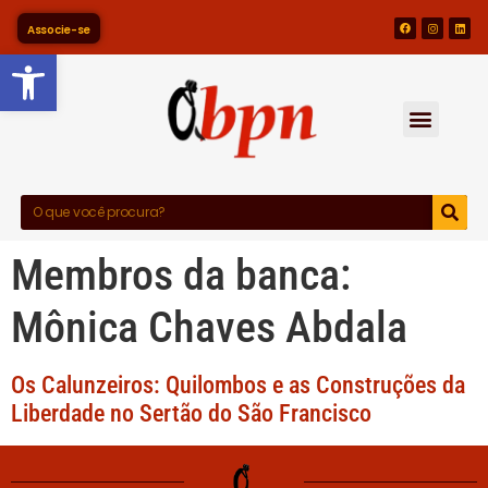
Associe-se
Barra de Ferramentas Abert
Membros da banca:
Mônica Chaves Abdala
Os Calunzeiros: Quilombos e as Construções da
Liberdade no Sertão do São Francisco