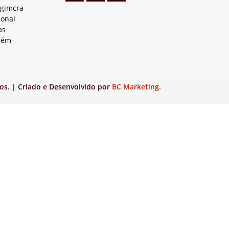
Agimcra
ional
as
lém
os. | Criado e Desenvolvido por
BC Marketing
.