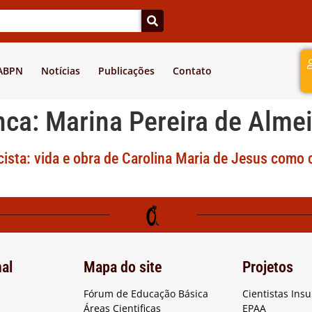
a
 ABPN
Notícias
Publicações
Contato
nca:
Marina Pereira de Alme
cista: vida e obra de Carolina Maria de Jesus como 
nal
Mapa do site
Projetos
Fórum de Educação Básica
Cientistas Ins
Áreas Cientificas
EPAA