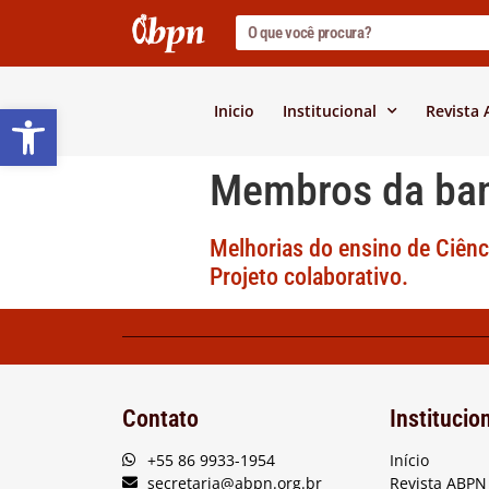
Barra de Ferramentas Abert
Inicio
Institucional
Revista
Membros da ba
Melhorias do ensino de Ciênci
Projeto colaborativo.
Contato
Institucio
+55 86 9933-1954
Início
secretaria@abpn.org.br
Revista ABPN