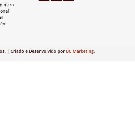
Agimcra
ional
as
lém
os. | Criado e Desenvolvido por
BC Marketing
.