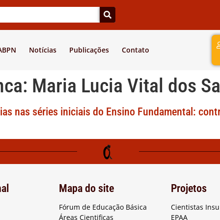
a
 ABPN
Notícias
Publicações
Contato
nca:
Maria Lucia Vital dos S
as nas séries iniciais do Ensino Fundamental: contr
nal
Mapa do site
Projetos
Fórum de Educação Básica
Cientistas Ins
Áreas Cientificas
EPAA