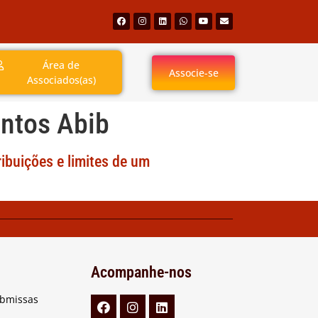
Área de
Associe-se
Associados(as)
antos Abib
ibuições e limites de um
Acompanhe-nos
ubmissas