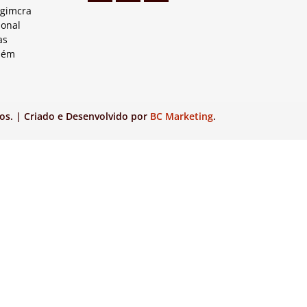
Agimcra
ional
as
lém
os. | Criado e Desenvolvido por
BC Marketing
.