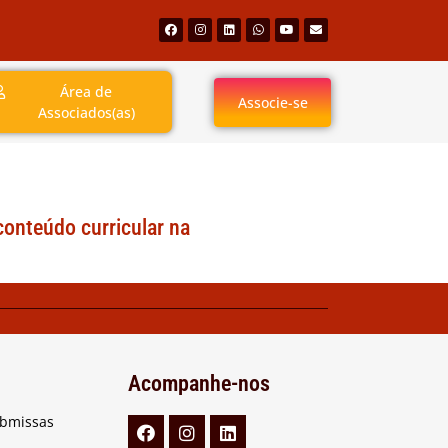
Área de
Associe-se
Associados(as)
conteúdo curricular na
Acompanhe-nos
ubmissas