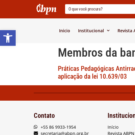
Barra de Ferramentas Abert
Inicio
Institucional
Revista
Membros da ba
Práticas Pedagógicas Antirra
aplicação da lei 10.639/03
Contato
Institucio
+55 86 9933-1954
Início
secretaria@abpn.org.br
Revista ABPN