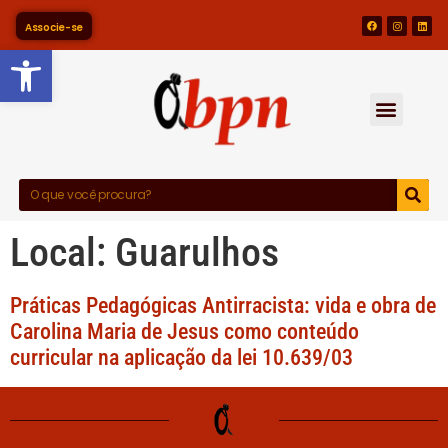
Associe-se
Barra de Ferramentas Abert
Local:
Guarulhos
Práticas Pedagógicas Antirracista: vida e obra de
Carolina Maria de Jesus como conteúdo
curricular na aplicação da lei 10.639/03