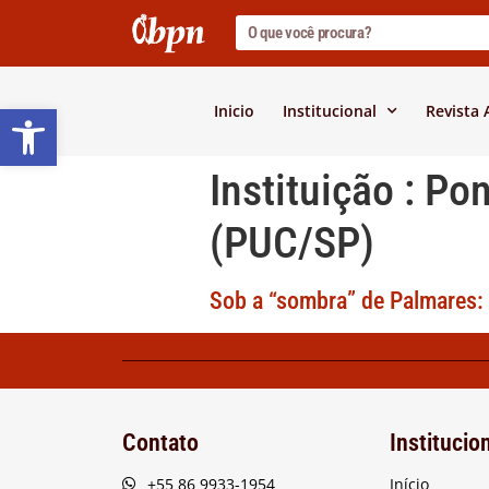
Barra de Ferramentas Abert
Inicio
Institucional
Revista
Instituição :
Pon
(PUC/SP)
Sob a “sombra” de Palmares: 
Contato
Institucio
+55 86 9933-1954
Início