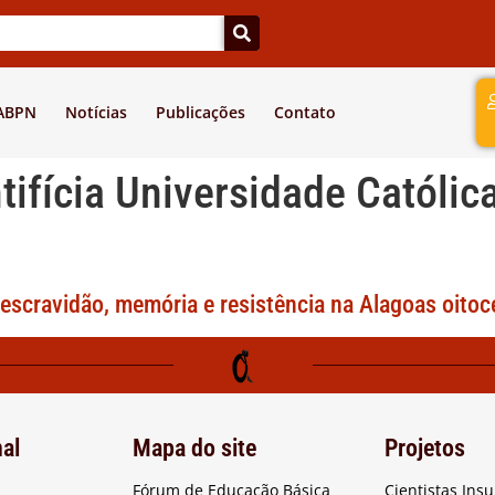
a
 ABPN
Notícias
Publicações
Contato
tifícia Universidade Católic
escravidão, memória e resistência na Alagoas oitoc
nal
Mapa do site
Projetos
Fórum de Educação Básica
Cientistas Ins