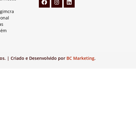
Agimcra
ional
as
lém
os. | Criado e Desenvolvido por
BC Marketing
.