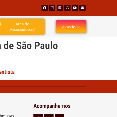
Área de
Associe-se
Associados(as)
a de São Paulo
entista
Acompanhe-nos
ubmissas