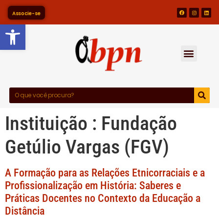
Associe-se
Barra de Ferramentas Abert
Instituição :
Fundação
Getúlio Vargas (FGV)
A Formação para as Relações Etnicorraciais e a
Profissionalização em História: Saberes e
Práticas Docentes no Contexto da Educação a
Distância