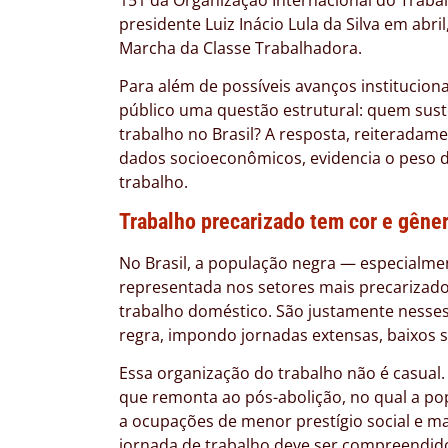
presidente Luiz Inácio Lula da Silva em abri
Marcha da Classe Trabalhadora.
Para além de possíveis avanços institucion
público uma questão estrutural: quem sust
trabalho no Brasil? A resposta, reiterada
dados socioeconômicos, evidencia o peso d
trabalho.
Trabalho precarizado tem cor e gêne
No Brasil, a população negra — especialm
representada nos setores mais precarizad
trabalho doméstico. São justamente nesses
regra, impondo jornadas extensas, baixos sa
Essa organização do trabalho não é casual.
que remonta ao pós-abolição, no qual a po
a ocupações de menor prestígio social e ma
jornada de trabalho deve ser compreendid