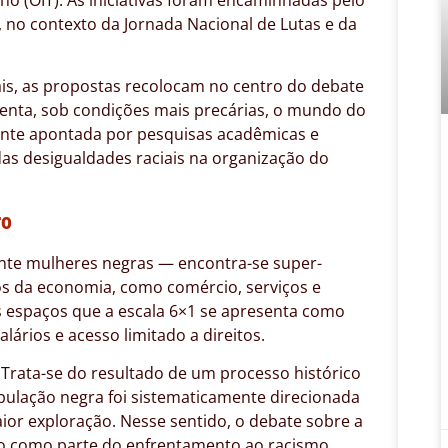
l, no contexto da Jornada Nacional de Lutas e da
ais, as propostas recolocam no centro do debate
enta, sob condições mais precárias, o mundo do
mente apontada por pesquisas acadêmicas e
as desigualdades raciais na organização do
ro
ente mulheres negras — encontra-se super-
os da economia, como comércio, serviços e
 espaços que a escala 6×1 se apresenta como
lários e acesso limitado a direitos.
 Trata-se do resultado de um processo histórico
pulação negra foi sistematicamente direcionada
ior exploração. Nesse sentido, o debate sobre a
o como parte do enfrentamento ao racismo