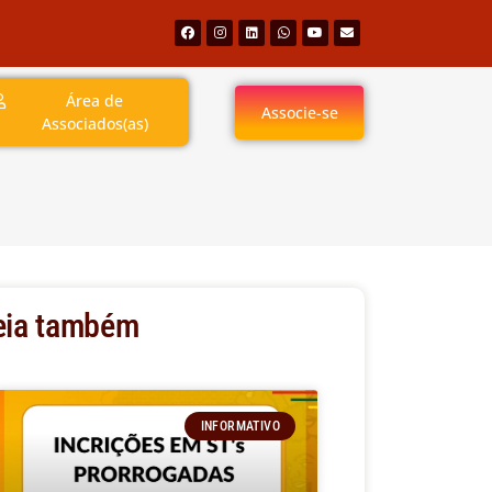
Área de
Associe-se
Associados(as)
eia também
INFORMATIVO