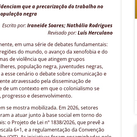
videnciam que a precarização do trabalho no
 população negra
Escrito por:
Iraneide Soares; Nathália Rodrigues
Revisado por:
Luís Herculano
amente, em uma série de debates fundamentais:
es regiões do mundo, o avanço da xenofobia e do
rmas de violência que atingem grupos
heres, população negra, juventudes negras,
 a esse cenário o debate sobre comunicação e
mente atravessado pela disseminação de
se de um contexto em que o colonialismo se
, progresso e desenvolvimento.
ém se mostra mobilizada. Em 2026, setores
ram a atuar junto à base social em torno do
: o Projeto de Lei nº 1838/2026, que prevê a
 escala 6×1, e a regulamentação da Convenção
ho (OIT). As iniciativas foram encaminhadas pelo