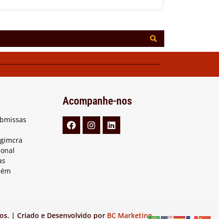
Acompanhe-nos
ubmissas
Agimcra
ional
as
lém
os. | Criado e Desenvolvido por
BC Marketing
.