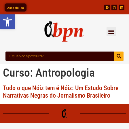
Associe-se
Barra de Ferramentas Abert
Curso:
Antropologia
Tudo o que Nóiz tem é Nóiz: Um Estudo Sobre
Narrativas Negras do Jornalismo Brasileiro