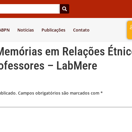
a
 ABPN
Notícias
Publicações
Contato
Memórias em Relações Étnic
ofessores – LabMere
ublicado.
Campos obrigatórios são marcados com
*