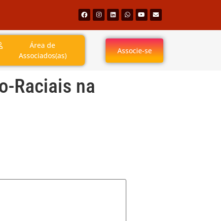
Área de
Associe-se
Associados(as)
o-Raciais na