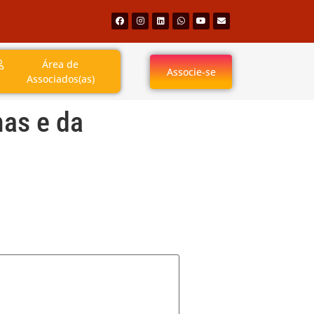
Área de
Associe-se
Associados(as)
nas e da