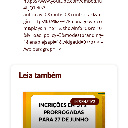
https://www.youtube.com/embed/JU
4LjQ1elts?
autoplay=0&mute=0&controls=0&ori
gin=https%3A%2F%2Fmanage.wix.co
m&playsinline=1&showinfo=0&rel=0
&iv_load_policy=3&modestbranding=
1&enablejsapi=1&widgetid=9</p> <!–
/wp:paragraph –>
Leia também
INFORMATIVO