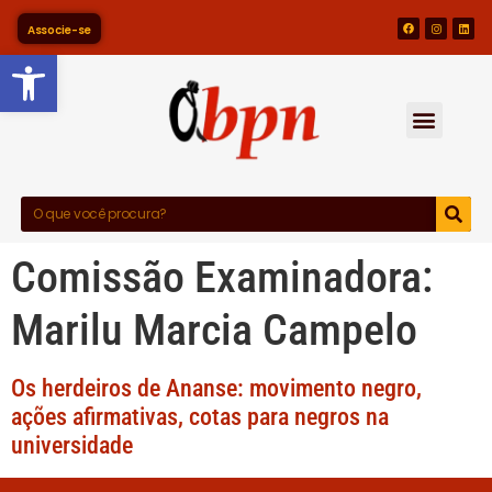
Associe-se
Barra de Ferramentas Abert
Comissão Examinadora:
Marilu Marcia Campelo
Os herdeiros de Ananse: movimento negro,
ações afirmativas, cotas para negros na
universidade