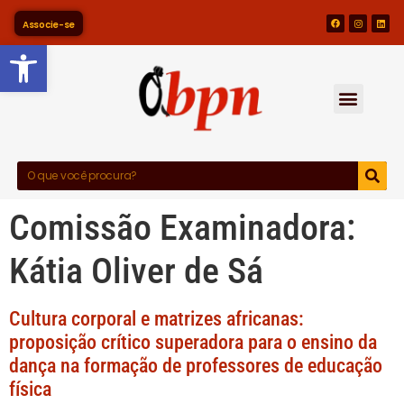
Associe-se
Barra de Ferramentas Abert
Comissão Examinadora:
Kátia Oliver de Sá
Cultura corporal e matrizes africanas:
proposição crítico superadora para o ensino da
dança na formação de professores de educação
física