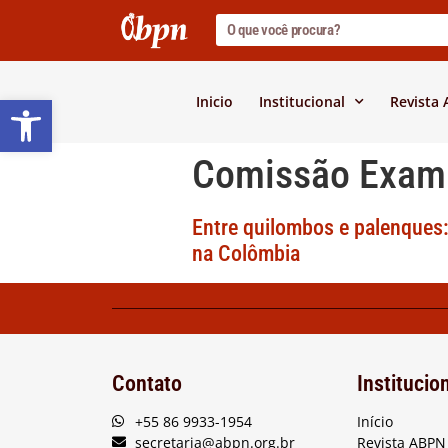
Barra de Ferramentas Abert
Inicio
Institucional
Revista
Comissão Exam
Entre quilombos e palenques:
na Colômbia
Contato
Institucio
+55 86 9933-1954
Início
secretaria@abpn.org.br
Revista ABPN