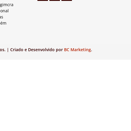
Agimcra
ional
as
lém
os. | Criado e Desenvolvido por
BC Marketing
.