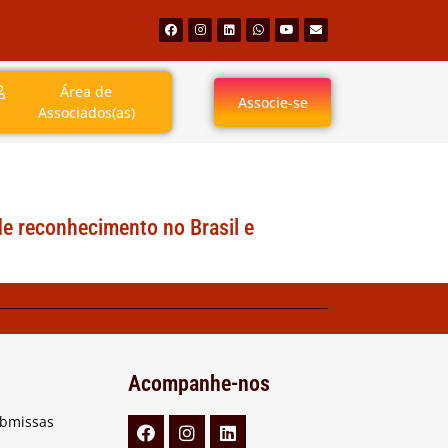
Área de
Associe-se
Associados(as)
de reconhecimento no Brasil e
Acompanhe-nos
ubmissas