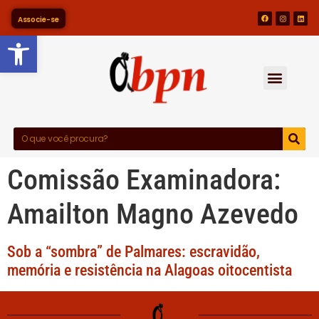
Associe-se
Barra de Ferramentas Abert
Comissão Examinadora:
Amailton Magno Azevedo
Sob a “sombra” de Palmares: escravidão,
memória e resistência na Alagoas oitocentista