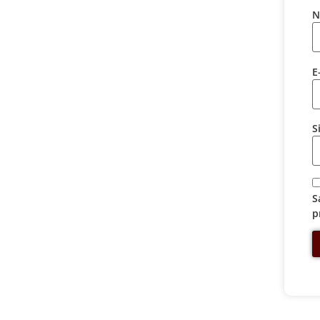
N
E
S
S
p