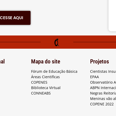
CESSE AQUI
nal
Mapa do site
Projetos
Fórum de Educação Básica
Cientistas Ins
Áreas Cientificas
EPAA
COPENES
Observatório 
Biblioteca Virtual
ABPN Internac
CONNEABS
Negras Reitori
Meninas vão a
COPENE 2022