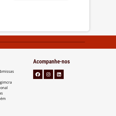
Acompanhe-nos
ubmissas
Agimcra
ional
as
lém