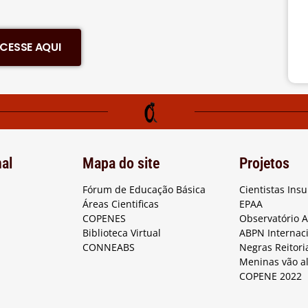
CESSE AQUI
nal
Mapa do site
Projetos
Fórum de Educação Básica
Cientistas Ins
Áreas Cientificas
EPAA
COPENES
Observatório 
Biblioteca Virtual
ABPN Internac
CONNEABS
Negras Reitori
Meninas vão a
COPENE 2022