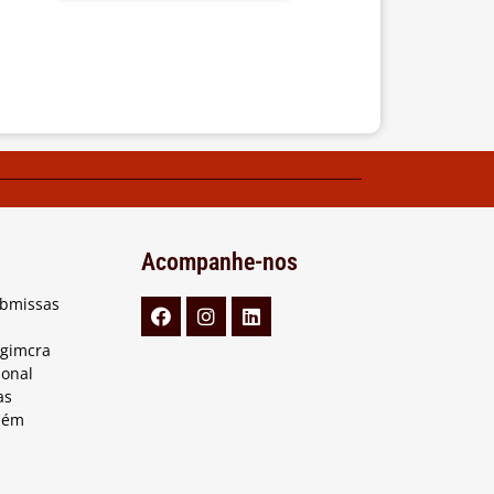
Acompanhe-nos
ubmissas
Agimcra
ional
as
lém