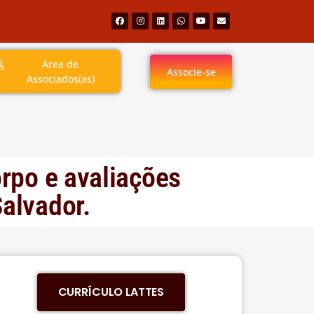
Área de
Associe-se
Associados(as)
orpo e avaliações
Salvador.
CURRÍCULO LATTES