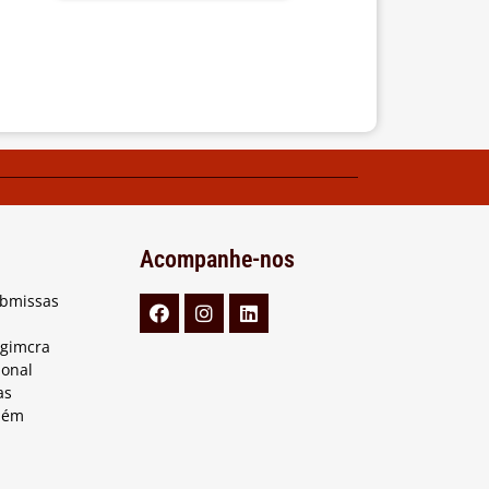
Acompanhe-nos
ubmissas
Agimcra
ional
as
lém