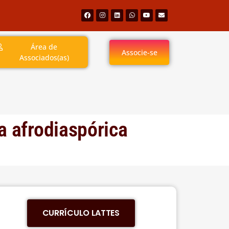
Área de
Associe-se
Associados(as)
a afrodiaspórica
CURRÍCULO LATTES