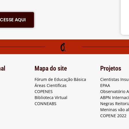
CESSE AQUI
nal
Mapa do site
Projetos
Fórum de Educação Básica
Cientistas Ins
Áreas Cientificas
EPAA
COPENES
Observatório 
Biblioteca Virtual
ABPN Internac
CONNEABS
Negras Reitori
Meninas vão a
COPENE 2022