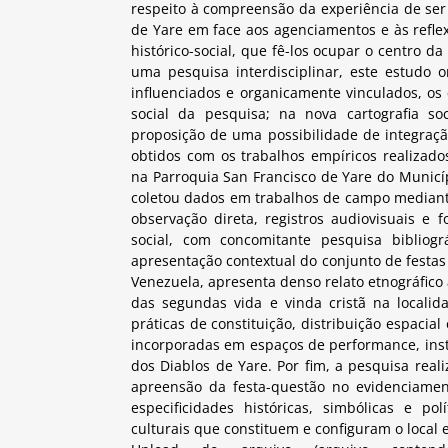
respeito à compreensão da experiência de ser
de Yare em face aos agenciamentos e às reflex
histórico-social, que fê-los ocupar o centro d
uma pesquisa interdisciplinar, este estudo 
influenciados e organicamente vinculados, os
social da pesquisa; na nova cartografia so
proposição de uma possibilidade de integração
obtidos com os trabalhos empíricos realizad
na Parroquia San Francisco de Yare do Municíp
coletou dados em trabalhos de campo mediante r
observação direta, registros audiovisuais e f
social, com concomitante pesquisa bibliog
apresentação contextual do conjunto de festa
Venezuela, apresenta denso relato etnográfico 
das segundas vida e vinda cristã na localid
práticas de constituição, distribuição espacia
incorporadas em espaços de performance, inst
dos Diablos de Yare. Por fim, a pesquisa real
apreensão da festa-questão no evidenciame
especificidades históricas, simbólicas e po
culturais que constituem e configuram o local 