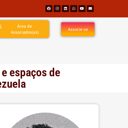
Área de
Associe-se
Associados(as)
a e espaços de
ezuela