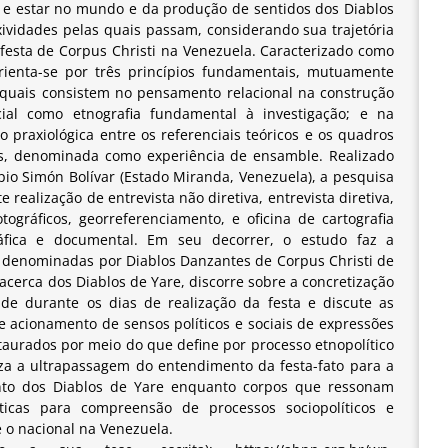
 e estar no mundo e da produção de sentidos dos Diablos
ividades pelas quais passam, considerando sua trajetória
a festa de Corpus Christi na Venezuela. Caracterizado como
orienta-se por três princípios fundamentais, mutuamente
 quais consistem no pensamento relacional na construção
cial como etnografia fundamental à investigação; e na
 praxiológica entre os referenciais teóricos e os quadros
os, denominada como experiência de ensamble. Realizado
io Simón Bolívar (Estado Miranda, Venezuela), a pesquisa
ealização de entrevista não diretiva, entrevista diretiva,
otográficos, georreferenciamento, e oficina de cartografia
ráfica e documental. Em seu decorrer, o estudo faz a
s denominadas por Diablos Danzantes de Corpus Christi de
acerca dos Diablos de Yare, discorre sobre a concretização
ade durante os dias de realização da festa e discute as
l e acionamento de sensos políticos e sociais de expressões
aurados por meio do que define por processo etnopolítico
iza a ultrapassagem do entendimento da festa-fato para a
nto dos Diablos de Yare enquanto corpos que ressonam
líticas para compreensão de processos sociopolíticos e
e o nacional na Venezuela.