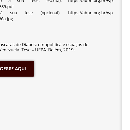
a sua tese, escrita): https://abpn.org.br/wp-
689.pdf
ua tese (opcional): https://abpn.org.br/wp-
36a.jpg
áscaras de Diabos: etnopolítica e espaços de
Venezuela. Tese – UFPA. Belém, 2019.
CESSE AQUI