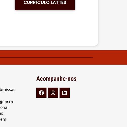
CURRÍCULO LATTES
Acompanhe-nos
ubmissas
Agimcra
ional
as
lém