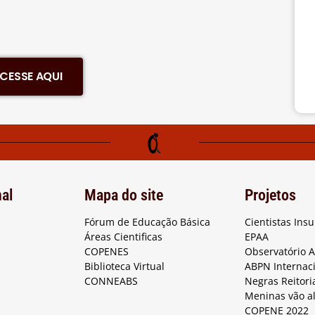
CESSE AQUI
nal
Mapa do site
Projetos
Fórum de Educação Básica
Cientistas Ins
Áreas Cientificas
EPAA
COPENES
Observatório 
Biblioteca Virtual
ABPN Internac
CONNEABS
Negras Reitori
Meninas vão a
COPENE 2022