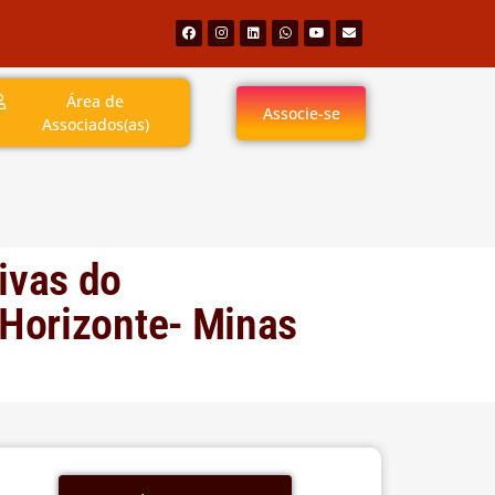
Área de
Associe-se
Associados(as)
ivas do
 Horizonte- Minas