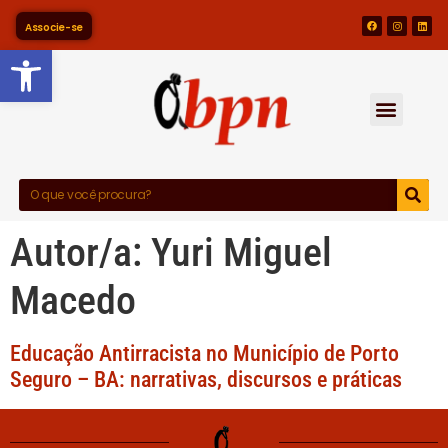
Associe-se
Barra de Ferramentas Abert
Autor/a:
Yuri Miguel
Macedo
Educação Antirracista no Município de Porto
Seguro – BA: narrativas, discursos e práticas