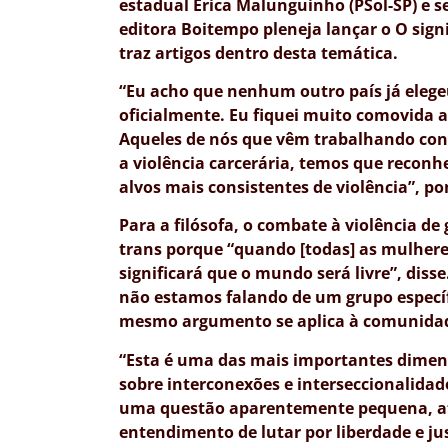
estadual Erica Malunguinho (PSol-SP) e 
editora Boitempo pleneja lançar o O signi
traz artigos dentro desta temática.
“Eu acho que nenhum outro país já eleg
oficialmente. Eu fiquei muito comovida ao
Aqueles de nós que vêm trabalhando contra
a violência carcerária, temos que reconh
alvos mais consistentes de violência”, p
Para a filósofa, o combate à violência de
trans porque “quando [todas] as mulheres
significará que o mundo será livre”, dis
não estamos falando de um grupo especí
mesmo argumento se aplica à comunidad
“Esta é uma das mais importantes dime
sobre interconexões e interseccionalida
uma questão aparentemente pequena, afe
entendimento de lutar por liberdade e jus