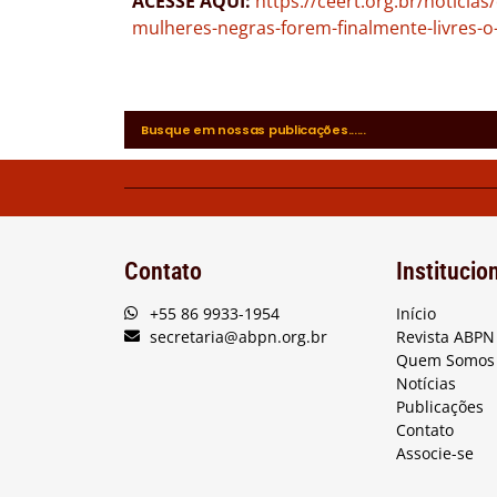
ACESSE AQUI:
https://ceert.org.br/noticia
mulheres-negras-forem-finalmente-livres-o
Contato
Institucio
+55 86 9933-1954
Início
secretaria@abpn.org.br
Revista ABPN
Quem Somos
Notícias
Publicações
Contato
Associe-se