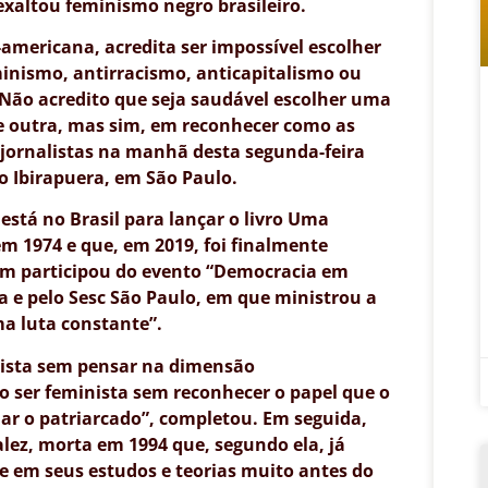
exaltou feminismo negro brasileiro.
e-americana, acredita ser impossível escolher
minismo, antirracismo, anticapitalismo ou
 “Não acredito que seja saudável escolher uma
ue outra, mas sim, em reconhecer como as
 jornalistas na manhã desta segunda-feira
io Ibirapuera, em São Paulo.
 está no Brasil para lançar o livro Uma
m 1974 e que, em 2019, foi finalmente
ém participou do evento “Democracia em
 e pelo Sesc São Paulo, em que ministrou a
ma luta constante”.
cista sem pensar na dimensão
o ser feminista sem reconhecer o papel que o
ar o patriarcado”, completou. Em seguida,
alez, morta em 1994 que, segundo ela, já
e em seus estudos e teorias muito antes do