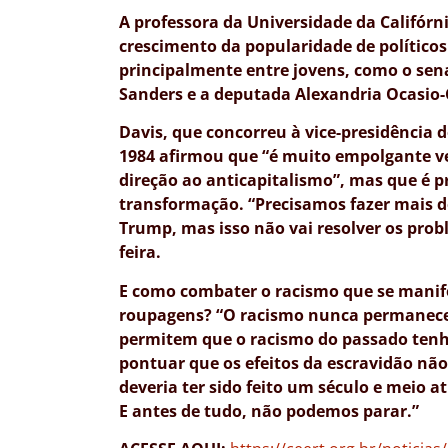
A professora da Universidade da Califór
crescimento da popularidade de políticos
principalmente entre jovens, como o sena
Sanders e a deputada Alexandria Ocasio-
Davis, que concorreu à vice-presidência 
1984 afirmou que “é muito empolgante v
direção ao anticapitalismo”, mas que é 
transformação. “Precisamos fazer mais d
Trump, mas isso não vai resolver os pro
feira.
E como combater o racismo que se mani
roupagens? “O racismo nunca permanece 
permitem que o racismo do passado tenha 
pontuar que os efeitos da escravidão n
deveria ter sido feito um século e meio a
E antes de tudo, não podemos parar.”