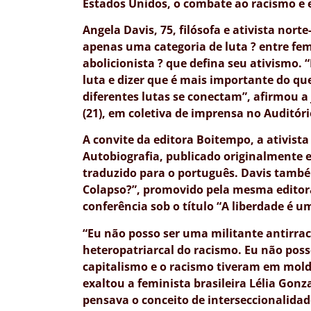
Estados Unidos, o combate ao racismo e 
Angela Davis, 75, filósofa e ativista nort
apenas uma categoria de luta ? entre fe
abolicionista ? que defina seu ativismo.
luta e dizer que é mais importante do q
diferentes lutas se conectam”, afirmou a
(21), em coletiva de imprensa no Auditór
A convite da editora Boitempo, a ativista
Autobiografia, publicado originalmente e
traduzido para o português. Davis tamb
Colapso?”, promovido pela mesma editora
conferência sob o título “A liberdade é u
“Eu não posso ser uma militante antirra
heteropatriarcal do racismo. Eu não poss
capitalismo e o racismo tiveram em mold
exaltou a feminista brasileira Lélia Gonz
pensava o conceito de interseccionalidad