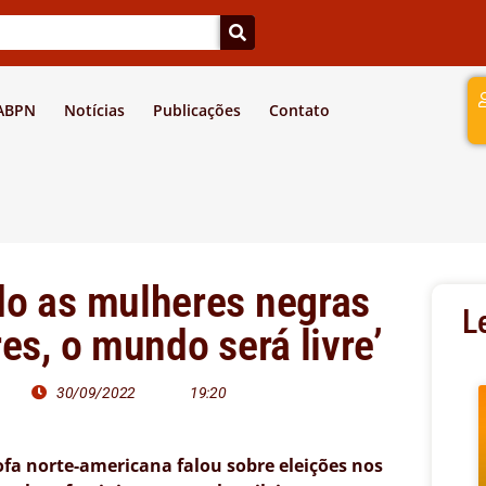
a
 ABPN
Notícias
Publicações
Contato
do as mulheres negras
L
es, o mundo será livre’
30/09/2022
19:20
ofa norte-americana falou sobre eleições nos