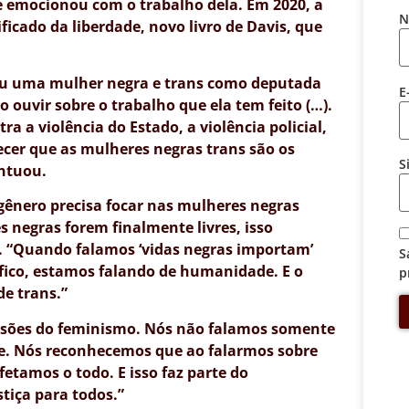
se emocionou com o trabalho dela. Em 2020, a
N
ficado da liberdade, novo livro de Davis, que
eu uma mulher negra e trans como deputada
E
 ouvir sobre o trabalho que ela tem feito (…).
 a violência do Estado, a violência policial,
ecer que as mulheres negras trans são os
S
ontuou.
 gênero precisa focar nas mulheres negras
 negras forem finalmente livres, isso
se. “Quando falamos ‘vidas negras importam’
S
fico, estamos falando de humanidade. E o
p
e trans.”
nsões do feminismo. Nós não falamos somente
de. Nós reconhecemos que ao falarmos sobre
tamos o todo. E isso faz parte do
tiça para todos.”