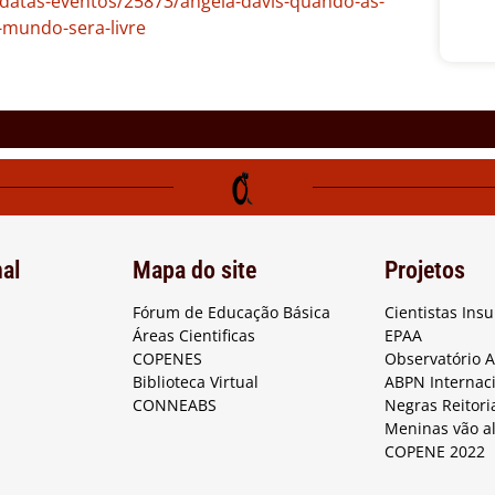
s/datas-eventos/25873/angela-davis-quando-as-
-mundo-sera-livre
nal
Mapa do site
Projetos
Fórum de Educação Básica
Cientistas Ins
Áreas Cientificas
EPAA
COPENES
Observatório 
Biblioteca Virtual
ABPN Internac
CONNEABS
Negras Reitori
Meninas vão a
COPENE 2022