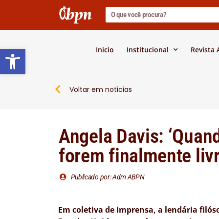
Barra de Ferramentas Abert
Inicio
Institucional
Revista
Voltar em noticias
Angela Davis: ‘Quan
forem finalmente livr
Publicado por: Adm ABPN
Em coletiva de imprensa, a lendária filós