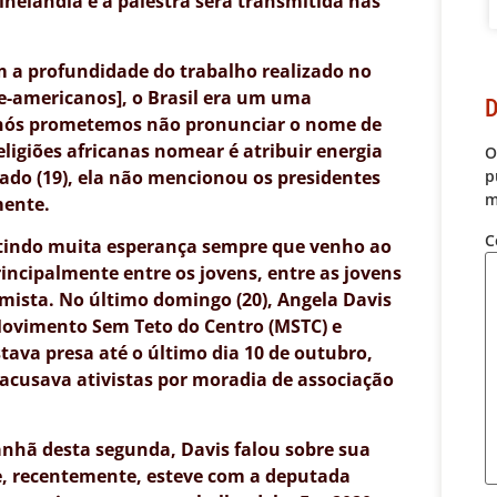
inelândia e a palestra será transmitida nas
a profundidade do trabalho realizado no
rte-americanos], o Brasil era um uma
D
e nós prometemos não pronunciar o nome de
eligiões africanas nomear é atribuir energia
O
ado (19), ela não mencionou os presidentes
p
m
mente.
C
tindo muita esperança sempre que venho ao
rincipalmente entre os jovens, entre as jovens
mista. No último domingo (20), Angela Davis
ovimento Sem Teto do Centro (MSTC) e
stava presa até o último dia 10 de outubro,
 acusava ativistas por moradia de associação
nhã desta segunda, Davis falou sobre sua
e, recentemente, esteve com a deputada