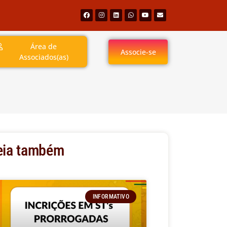
Área de
Associe-se
Associados(as)
eia também
INFORMATIVO