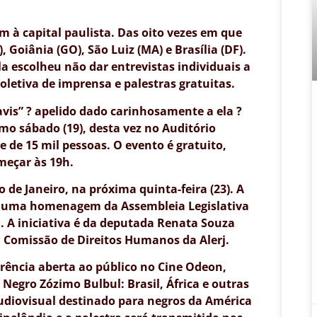
m à capital paulista. Das oito vezes em que
, Goiânia (GO), São Luiz (MA) e Brasília (DF).
a escolheu não dar entrevistas individuais a
oletiva de imprensa e palestras gratuitas.
avis” ? apelido dado carinhosamente a ela ?
imo sábado (19), desta vez no Auditório
 de 15 mil pessoas. O evento é gratuito,
meçar às 19h.
o de Janeiro, na próxima quinta-feira (23). A
s, uma homenagem da Assembleia Legislativa
ia. A iniciativa é da deputada Renata Souza
a Comissão de Direitos Humanos da Alerj.
rência aberta ao público no Cine Odeon,
egro Zózimo Bulbul: Brasil, África e outras
udiovisual destinado para negros da América