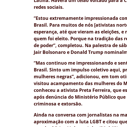
Latina. Haverá um telão voltado para a C
redes sociais.
“Estou extremamente impressionada com 
Brasil. Para muitos de nós [ativistas no
esperança, até que vieram as eleições, 
quem foi eleito. Porque na tradição das r
de poder”, completou. Na palestra de sáb
Jair Bolsonaro e Donald Trump nominal
“Mas continuo me impressionando e sen
Brasil. Sinto um impulso coletivo aqui, p
mulheres negras”, adicionou, em tom oti
visitou acampamento das mulheres do M
conheceu a ativista Preta Ferreira, que e
após denúncia do Ministério Público que
criminosa e extorsão.
Ainda na conversa com jornalistas na ma
aproximação com a luta LGBT e citou qu