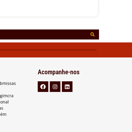
Acompanhe-nos
ubmissas
Agimcra
ional
as
lém